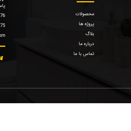
پاس
محصولات
576
پروژه ها
575
بلاگ
com
درباره ما
تماس با ما