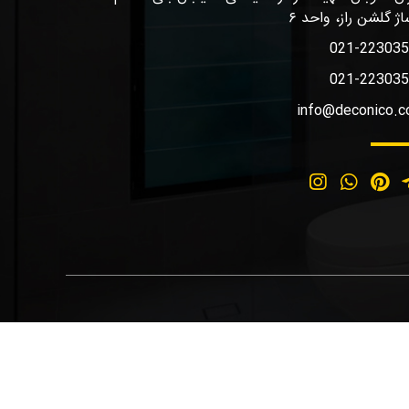
اژ گلشن راز، واحد ۶
021-22303
021-22303
info@deconico.