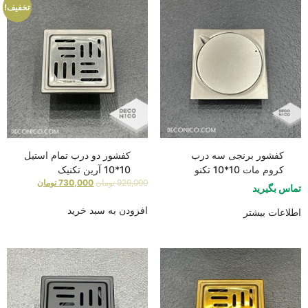
تخفیف!
کفشور برنجی سه درب
کفشور دو درب تمام استیل
کروم مات 10*10 تکنو
10*10 آرین تکنیک
920,000
تومان
730,000
تومان
تماس بگیرید
افزودن به سبد خرید
اطلاعات بیشتر