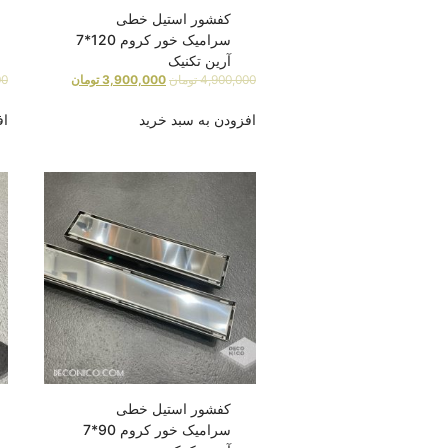
کفشور استیل خطی
سرامیک خور کروم 120*7
آرین تکنیک
4,900,000
تومان
3,900,000
تومان
00
افزودن به سبد خرید
اف
کفشور استیل خطی
سرامیک خور کروم 90*7