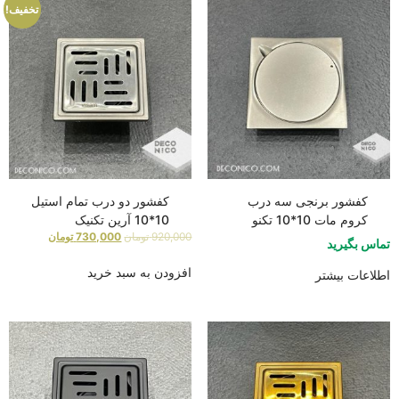
تخفیف!
کفشور برنجی سه درب
کفشور دو درب تمام استیل
کروم مات 10*10 تکنو
10*10 آرین تکنیک
920,000
تومان
730,000
تومان
تماس بگیرید
افزودن به سبد خرید
اطلاعات بیشتر