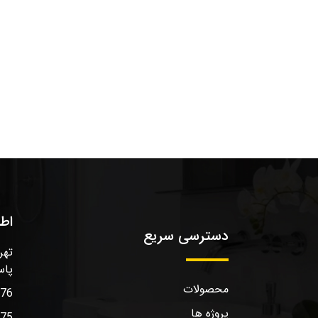
اط
دسترسی سریع
تهر
پاس
محصولات
576
پروژه ها
575