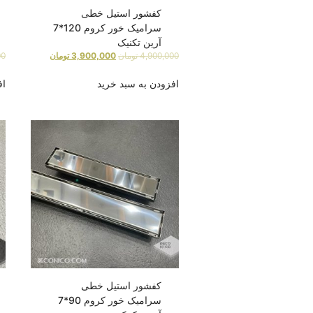
کفشور استیل خطی
سرامیک خور کروم 120*7
آرین تکنیک
4,900,000
تومان
3,900,000
تومان
00
افزودن به سبد خرید
اف
کفشور استیل خطی
سرامیک خور کروم 90*7