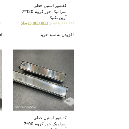
کفشور استیل خطی
سرامیک خور کروم 120*7
آرین تکنیک
4,900,000
تومان
3,900,000
تومان
00
افزودن به سبد خرید
اف
کفشور استیل خطی
سرامیک خور کروم 90*7