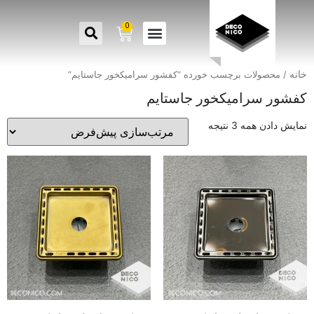
0
خانه
/ محصولات برچسب خورده “کفشور سرامیکخور جاستایم”
کفشور سرامیکخور جاستایم
نمایش دادن همه 3 نتیجه