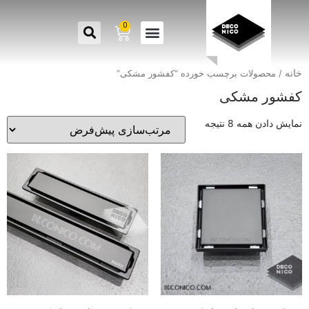
0
خانه
/ محصولات برچسب خورده “کفشور مشکی”
کفشور مشکی
نمایش دادن همه 8 نتیجه