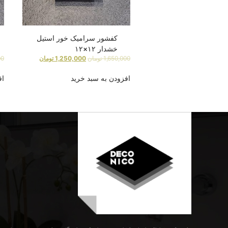
کفشور سرامیک خور استیل
خشدار ۱۲×۱۲
1,650,000
تومان
1,250,000
تومان
00
افزودن به سبد خرید
اف