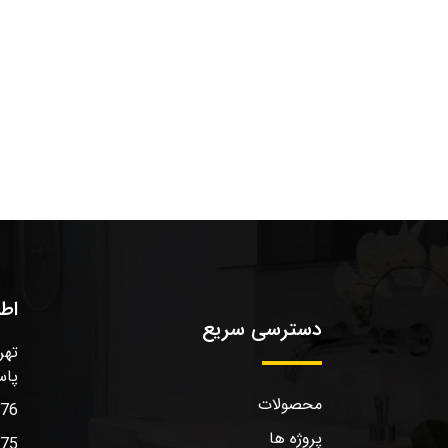
اط
دسترسی سریع
تهر
پاس
محصولات
576
پروژه ها
575