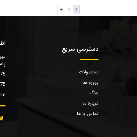
←
2
1
اط
دسترسی سریع
تهر
پاس
محصولات
576
پروژه ها
575
بلاگ
com
درباره ما
تماس با ما