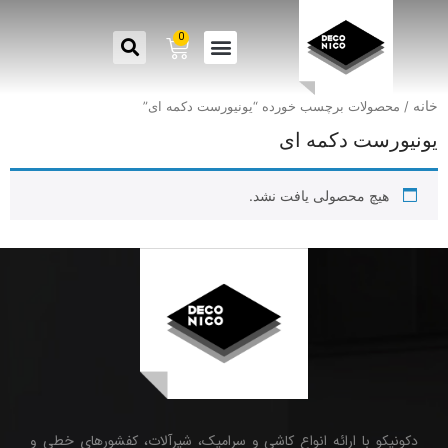
0
خانه
/ محصولات برچسب خورده “یونیورست دکمه ای”
یونیورست دکمه ای
هیچ محصولی یافت نشد.
دکونیکو با ارائه انواع کاشی و سرامیک، شیرآلات، کفشورهای خطی و