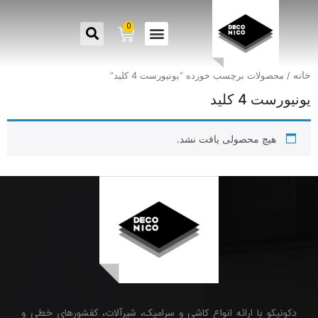
0
خانه
/ محصولات برچسب خورده “یونیورست 4 کلید”
یونیورست 4 کلید
هیچ محصولی یافت نشد.
دکونیکو با ارائه انواع کاشی و سرامیک، شیرآلات، کفشورهای خطی و