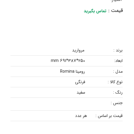
قیمت :
تماس بگیرید
برند :
مروارید
250*387*691 mm
ابعاد:
مدل :
رومینا Romina
نوع کالا :
فرنگی
رنگ :
سفید
جنس :
قیمت بر اساس :
هر عدد