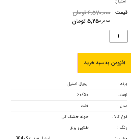
امتیاز:
قیمت :
6,570,000
تومان
5,250,000
تومان
افزودن به سبد خرید
برند :
رویال استیل
60/50
ابعاد:
مدل :
فلت
نوع کالا :
حوله خشک کن
رنگ :
طلایی براق
جنس :
استیل ضد زنگ 304