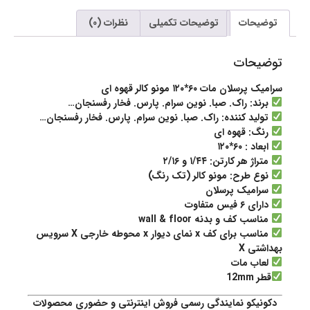
توضیحات
توضیحات تکمیلی
نظرات (0)
توضیحات
سرامیک پرسلان مات ۶۰*۱۲۰ مونو کالر قهوه ای
برند: راک. صبا. نوین سرام. پارس. فخار رفسنجان…
تولید کننده: راک. صبا. نوین سرام. پارس. فخار رفسنجان…
رنگ: قهوه ای
ابعاد : ۶۰*۱۲۰
متراژ هر کارتن: ۱/۴۴ و ۲/۱۶
نوع طرح: مونو کالر (تک رنگ)
سرامیک پرسلان
دارای ۶ فیس متفاوت
مناسب کف و بدنه wall & floor
مناسب برای کف x نمای دیوار x محوطه خارجی X سرویس
بهداشتی X
لعاب مات
قطر 12mm
دکونیکو نمایندگی رسمی فروش اینترنتی و حضوری محصولات