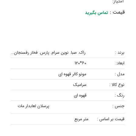
امتیاز:
قیمت :
تماس بگیرید
برند :
راک. صبا. نوین سرام. پارس. فخار رفسنجان…
60*120
ابعاد:
مدل :
مونو کالر قهوه ای
نوع کالا :
سرامیک
رنگ :
قهوه ای
جنس :
پرسلان لعابدار مات
قیمت بر اساس :
متر مربع