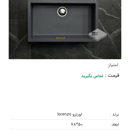
امتیاز:
قیمت :
تماس بگیرید
برند :
لورنزو lorenzo
50*78
ابعاد: