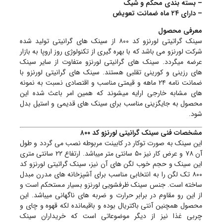
– بسته بندی محکم و شیک
– دارای ۲۴ ماه ضمانت تعویض
معرفی محصول
سینک گراتیتی لورنزو کد ۸۰۰ از سینک های گرانیتی تولید شده
شرکت لورنزو می باشد که با بهره گیری از تکنولوژی روز اروپا به بازار
عرضه میگردد. سینک های گرانیتی لورنزو متفاوت از سایر سینک
های رزینی و کورینی تقلبی هستند. سینک های گرانیتی لورنزو با
ضمانت نامه ۲۴ ماهه و قیمتی مناسب و اقتصادی نسبت به نمونه
های مشابه خارجی ارایه میشوند که همین امر باعث شده این
محصول به جایگزینی مناسب برای سینک های قدیمی و استیل بدل
شود.
مشخصات فنی سینک گرانیتی لورنزو کد ۸۰۰
این سینک به صورت توکار در کابینت مربوطه نصب می گردد و طول
آن ۷۸ و عرض کار نیز ۵۰ سانتی متر میباشد. ارتفاع ۲۲ سانتی متری
این سینک و حجم خوب لگن های آن نیز، سینک گراتیتی لورنزو کد
۸۰۰ تک لگن را به انتخابی مناسب برای آشپزخانه های مدرن مبدل
ساخته است. جنس سینک ظرفشویی لورنزو بسیار مستحکم است و
از این رو مقاوم در برابر حرارت و ضربه های ناگهانی میباشد. این
محصول همچنین آنتی باکتریال بوده و باقیمانده لکه قهوه و چای و
چربی غذا نیز از دیگر موضوعاتی است که خریداران سینک