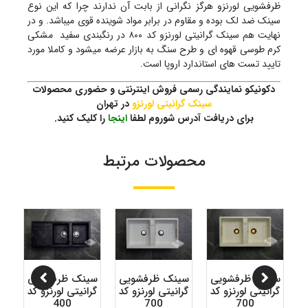
ظرفشویی لورنزو هرگز نگرانی از بابت آن ندارند چرا که این نوع
سینک ضد لک بوده و مقاوم در برابر مواد شوینده قوی میباشد. و در
نهایت هم سینک گرانیتی لورنزو کد ۸۰۰ در رنگبندی سفید مشکی
کرم طوسی قهوه ای و طرح سنگ به بازار عرضه میشود و کاملا مورد
تایید تست های استاندارد اروپا است.
دکونیکو نمایندگی رسمی فروش اینترنتی و حضوری محصولات
سینک گرانیتی لورنزو
در تهران
برای دریافت آدرس شوروم لطفا
اینجا
را کلیک کنید.
محصولات مرتبط
ی
سینک ظرفشویی
سینک ظرفشویی
سینک ظرفشویی
س
د
گرانیتی لورنزو کد
گرانیتی لورنزو کد
گرانیتی لورنزو کد
گر
400
700
700