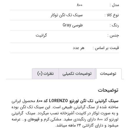
مدل :
800
نوع کالا :
سینک تک لگن توکار
رنگ :
طوسی Gray
جنس :
گرانیت
قیمت بر اساس :
هر عدد
توضیحات
توضیحات تکمیلی
نظرات (0)
توضیحات
سینک گرانیتی تک لگن لورنزو LORENZO کد ۸۰۰
محصول ایرانی
ساخته شده از سنگ گرانیتی طبیعی است. این سینک تک لگن بوده
و به صورت توکار در کابینت آشپزخانه نصب میگردد. سینک گرانیتی
لورنزو کد ۸۰۰ دارای رنگبندی سفید. مشکی.کرم و قهوهای و… عرضه
میشود و دارای گارانتی ۲۴ ماهه میباشد.