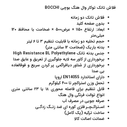
فلاش تانک توکار وال هنگ بوچی BOCCHI
فلاش تانک دو زمانه
بدون صفحه کلید
ابعاد: ارتفاع ۱۱۵۰ × عرض۵۰۰ × ضخامت با محافظ ۱۲۰
میلی‌متر
حجم تخلیه دو زمانه با قابلیت تنظیم ۳ تا ۶ لیتر
بدنه باریک (ضخامت ۱۲ سانتی متر)
جنس بدنه تانک High Resistance BL Polyethylene
برخورداری از کاور سه لایه جلوگیری از تعریق و عایق صدا
برخورداری از شناور دیافراگمی پر کردن سریع و فوقالعاده
بی صدا
دارای استاندارد EN14055 اروپا
تحمل وزن استراکچر تا ۴۰۰ کیلوگرم
قابل تنظیم برای فاصله محوری ۱۸ یا ۲۳ سانتی متری
انواع توالت فرنگی وال هنگ
صرفه جویی در مصرف آب
اسـتراکـچـر فلزی کوره ای ضد زنـگ زدگـی
ساخت ترکیه (پک کامل)
ضمانت اصالت کالا