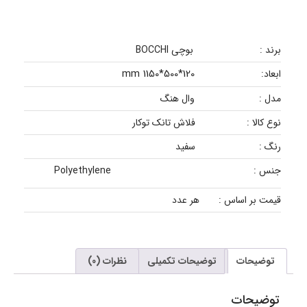
برند :
بوچی BOCCHI
120*500*1150 mm
ابعاد:
مدل :
وال هنگ
نوع کالا :
فلاش تانک توکار
رنگ :
سفید
جنس :
Polyethylene
قیمت بر اساس :
هر عدد
توضیحات
توضیحات تکمیلی
نظرات (0)
توضیحات