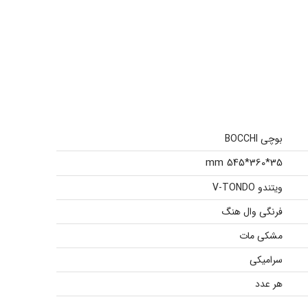
بوچی BOCCHI
35*360*545 mm
ویتندو V-TONDO
فرنگی وال هنگ
مشکی مات
سرامیکی
هر عدد