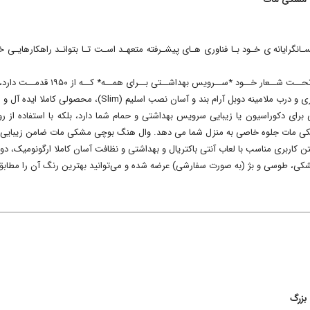
انگرایانه ی خـود بـا فناوری هـای پیشـرفته متعهـد اسـت تـا بتوانـد راهکارهایـی خل
ـود *ســرویس بهداشــتی بــرای همــه* کــه از ۱۹۵۰ قدمــت دارد، بیافرینــد.
برای دکوراسیون یا زیبایی سرویس بهداشتی و حمام شما دارد، بلکه با استفاده از
کی مات جلوه خاصی به منزل شما می دهد. وال هنگ بوچی مشکی مات ضامن زیبایی 
کاربری مناسب با لعاب آنتی باکتریال و بهداشتی و نظافت آسان کاملا ارگونومیک، 
شکی، طوسی و بژ (به صورت سفارشی) عرضه شده و می‌توانید بهترین رنگ آن را مطابق