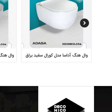
کی مات
وال هنگ آداسا مدل کورال سفید براق
وال هنگ