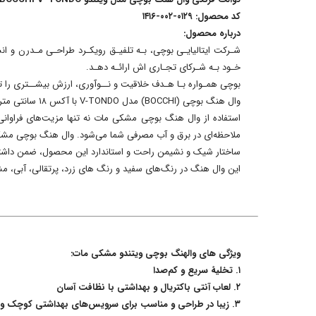
کد محصول: ۰۱۲۹-۰۰۲-۱۴۱۶
درباره محصول:
شـرکت ایتالیایـی بوچی، بـه تلفیـق رویکـرد طراحـی مـدرن و انسـ
خـود بـه شـرکای تجـاری اش ارائـه دهـد.
بوچی همـواره بـا هـدف خلاقیت و نــوآوری، ارزش بیشــتری را تحــت شــعار خـ
وال هنگ بوچی (BOCCHI) مدل V-TONDO با آکس ۱۸ سانتی متری و درب ملامینه دوبل آرام بند و آسان نصب اسلیم (Slim)، محصولی کاملا ایده آل و مطابق با استانداردهای روز اروپا است.
استفاده از وال هنگ بوچی مشکی مات نه تنها مزیت‌های فراوانی 
ملاحظه‌ای در برق و آب مصرفی شما می‌شود. وال هنگ بوچی مش
ساختار شیک و نشیمن راحت و استاندارد این محصول، ضمن داشتن 
این وال هنگ در رنگ‌های سفید و رنگ های زرد، پرتقالی، آبی، م
ویژگی های والهنگ بوچی ویتندو مشکی مات:
۱. تخلیۀ سریع و کم‌صدا
۲. لعاب آنتی باکتریال و بهداشتی با نظافت آسان
۳. زیبا در طراحی و مناسب برای سرویس‌های بهداشتی کوچک و بزرگ