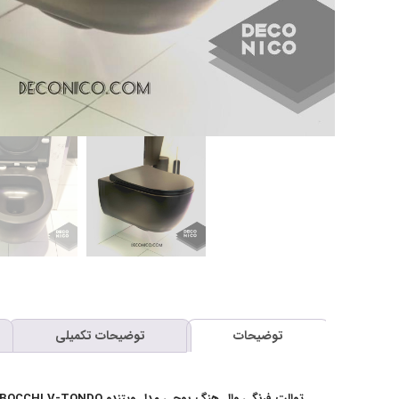
توضیحات
توضیحات تکمیلی
توالت فرنگی وال هنگ بوچی مدل ویتندو BOCCHI V-TONDO مشکی مات