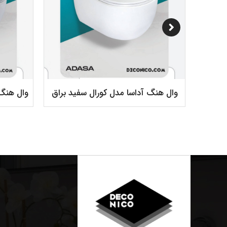
کی مات
وال هنگ آداسا مدل کورال سفید براق
وال هنگ