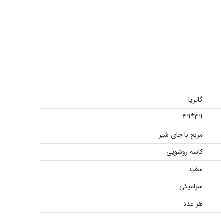
گاتریا
39*39
مربع با جای شیر
کاسه روشویی
سفید
سرامیکی
هر عدد