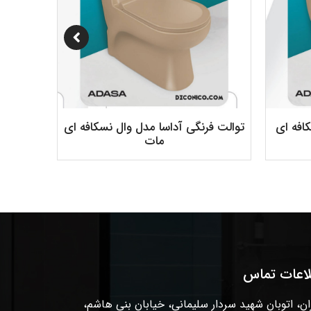
افه ای
توالت فرنگی آداسا مدل وال نسکافه ای
توالت فر
مات
لاعات تماس
ان، اتوبان شهید سردار سلیمانی، خیابان بنی هاشم،