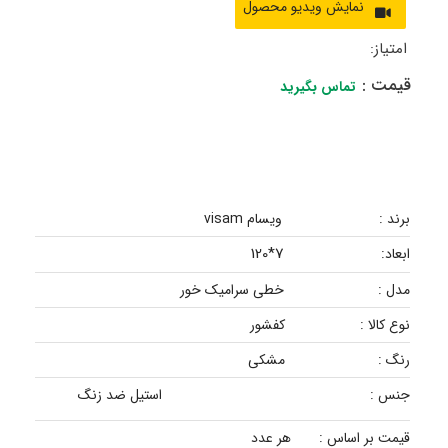
امتیاز:
قیمت :
تماس بگیرید
برند :
ویسام visam
7*120
ابعاد:
مدل :
خطی سرامیک خور
نوع کالا :
کفشور
رنگ :
مشکی
جنس :
استیل ضد زنگ
قیمت بر اساس :
هر عدد