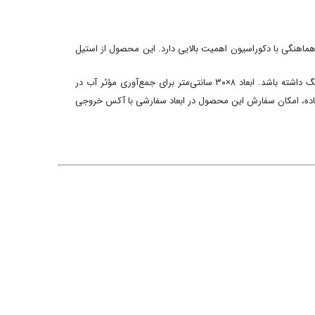
لکرد، زیبایی و هماهنگی با دکوراسیون اهمیت بالایی دارد. این محصول از استیل
طراحی سرامیک‌خور این مدل امکان قرارگیری تکه‌ای از سرامیک کف داخل درب کفشور را فراهم می‌کند تا پس از نصب، کف فضایی یکدست و هماهنگ داشته باشد. ابعاد ۸×۳۰ سانتی‌متر برای جمع‌آوری مؤثر آب در
آماده، امکان سفارش این محصول در ابعاد سفارشی با آکس خروجی