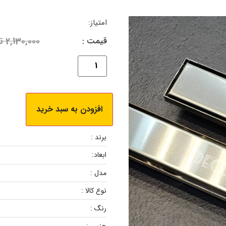
امتیاز:
قیمت :
2,130,000
ت
افزودن به سبد خرید
برند :
ابعاد:
مدل :
نوع کالا :
رنگ :