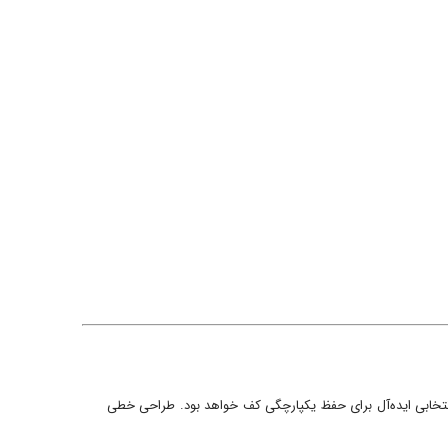
 مونوکالر، طرح بتن یا طرح سنگ استفاده کرده‌اید، کفشور خطی سرامیک خور استیل خشدار ۸×۳۰ انتخابی ایده‌آل برای حفظ یکپارچگی کف خواهد بود. طراحی خطی