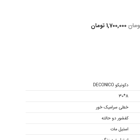
ومان
1,700,000
تومان
دکونیکو DECONICO
8*30
خطی سرامیک خور
کفشور دو حالته
استیل مات