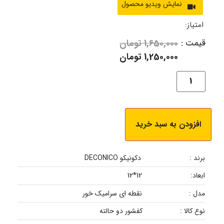
امتیاز:
قیمت :
1,650,000
تومان
1,250,000
تومان
افزودن به سبد خرید
برند :
دکونیکو DECONICO
12*12
ابعاد:
مدل :
نقطه ای سرامیک خور
نوع کالا :
کفشور دو حالته