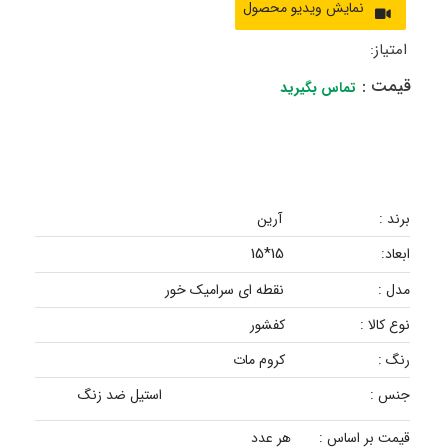
امتیاز:
قیمت :
تماس بگیرید
برند :
آرین
15*15
ابعاد:
مدل :
نقطه ای سرامیک خور
نوع کالا :
کفشور
رنگ :
کروم مات
جنس :
استیل ضد زنگ
قیمت بر اساس :
هر عدد