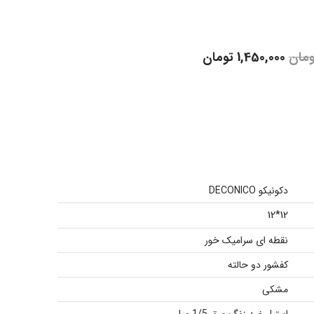
ومان
1,450,000
تومان
دکونیکو DECONICO
12*12
نقطه ای سرامیک خور
کفشور دو حالته
مشکی