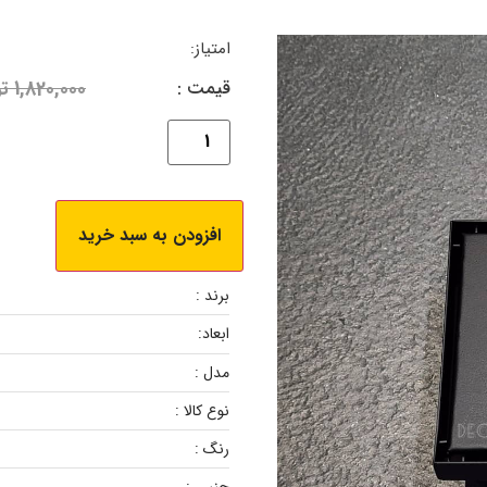
امتیاز:
قیمت :
1,820,000
ت
افزودن به سبد خرید
برند :
ابعاد:
مدل :
نوع کالا :
رنگ :