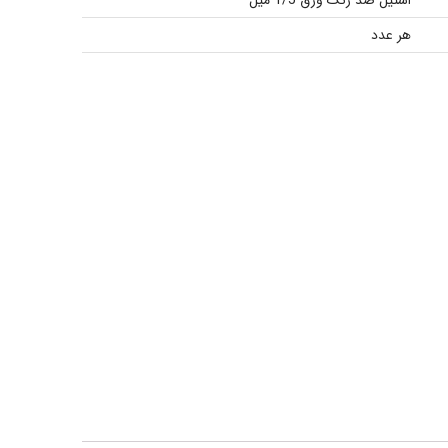
استیل ضد زنگ ورق 1/5 میل
هر عدد