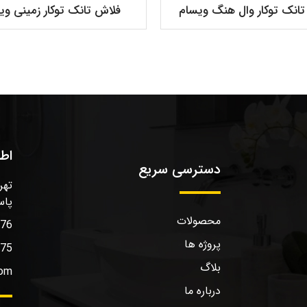
فلاش تانک توکار زمینی وی
انک توکار وال هنگ ویسام
اط
دسترسی سریع
تهر
پاس
محصولات
576
پروژه ها
575
بلاگ
com
درباره ما