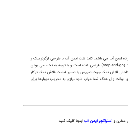
ه ایمن آب می باشد. کلید فلت ایمن آب با طراحی ارگونومیک و
روکش ای بی اس، سیستم مکانیکی دو مرحله ای ، مقاوم در برابر سایش ، دکمه فشاری لمسی سبک با امکان توقف تخلیه به وسیله‌ی لمس مجدد کلید (stop-and-go) طراحی شده است و با توجه به تخصصی بودن
داخلی فلاش تانک جهت تعویض یا تعمیر قطعات فلاش تانک توکار
ا توالت وال هنگ شما خراب شود نیازی به تخریب دیوارها برای
استراکچر
ایمن آب
ان مخزن و
اینجا کلیک کنید.