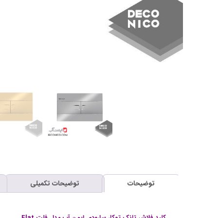
توضیحات
توضیحات تکمیلی
کلید فلاش تانک توکار سارودی ایمن آب مدل فلت Flat