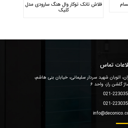
سام
فلاش تانک توکار وال هنگ سارودی مدل
فلاش ت
کلیک
لاعات تماس
ان، اتوبان شهید سردار سلیمانی، خیابان بنی هاشم،
اژ گلشن راز، واحد ۶
021-22303
021-22303
info@deconico.