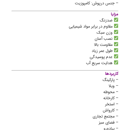
– جنس درپوش: کامپوزیت
مزایا
ضدزنگ
مقاوم در برابر مواد شیمیایی
وزن سبک
نصب آسان
مقاومت بالا
طول عمر زیاد
عدم پوسیدگی
هدایت سریع آب
کاربردها
– پارکینگ
– ویلا
– محوطه
– کارخانه
– استخر
– کارواش
– مجتمع تجاری
– فضای سبز
– پیاده‌رو